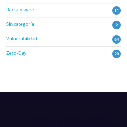
Ransomware
11
Sin categoría
2
Vulnerabilidad
64
Zero-Day
20