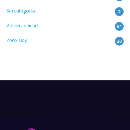
Sin categoría
2
Vulnerabilidad
64
Zero-Day
20