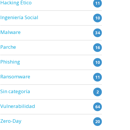
Hacking Ético
11
Ingeniería Social
10
Malware
34
Parche
16
Phishing
10
Ransomware
11
Sin categoría
2
Vulnerabilidad
64
Zero-Day
20