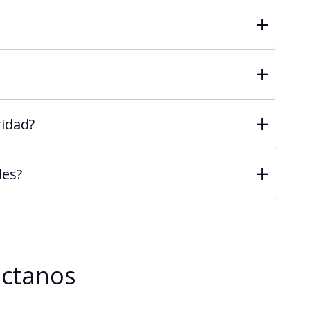
+
+
+
idad?
+
des?
áctanos