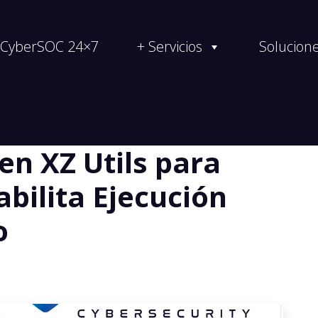
CyberSOC 24×7
+ Servicios
Solucion
en XZ Utils para
bilita Ejecución
o