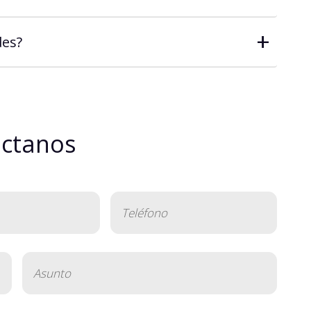
+
des?
áctanos
Teléfono
(Obligatorio)
Asunto
(Obligatorio)