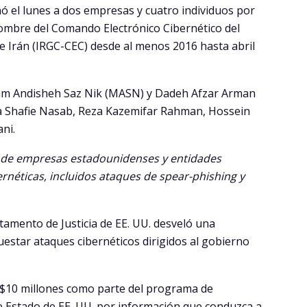
ó el lunes a dos empresas y cuatro individuos por
nombre del Comando Electrónico Cibernético del
e Irán (IRGC-CEC) desde al menos 2016 hasta abril
sam Andisheh Saz Nik (MASN) y Dadeh Afzar Arman
eza Shafie Nasab, Reza Kazemifar Rahman, Hossein
ni.
 de empresas estadounidenses y entidades
néticas, incluidos ataques de spear-phishing y
amento de Justicia de EE. UU. desveló una
uestar ataques cibernéticos dirigidos al gobierno
$10 millones como parte del programa de
 Estado de EE. UU. por información que conduzca a