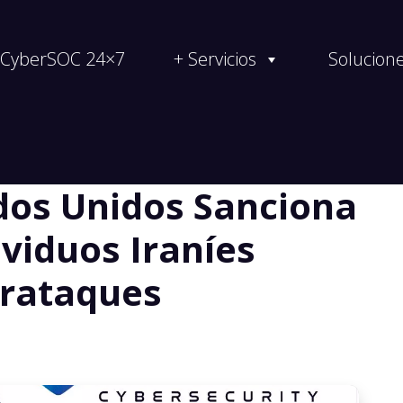
CyberSOC 24×7
+ Servicios
Solucion
ados Unidos Sanciona
viduos Iraníes
erataques