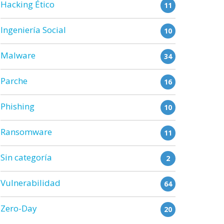
Hacking Ético
11
Ingeniería Social
10
Malware
34
Parche
16
Phishing
10
Ransomware
11
Sin categoría
2
Vulnerabilidad
64
Zero-Day
20