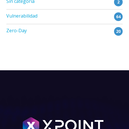
Sin categoría
2
Vulnerabilidad
64
Zero-Day
20