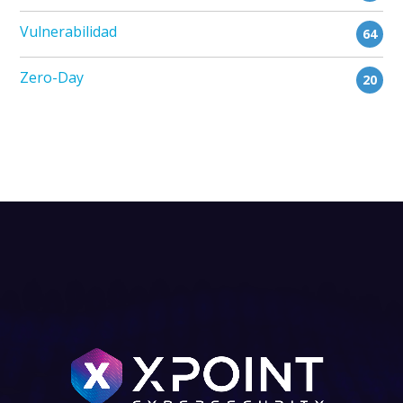
Vulnerabilidad
64
Zero-Day
20