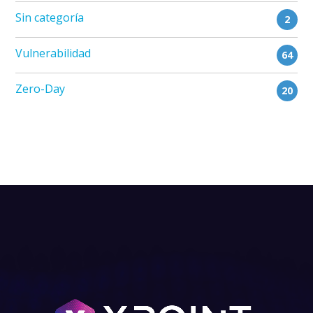
Sin categoría
2
Vulnerabilidad
64
Zero-Day
20