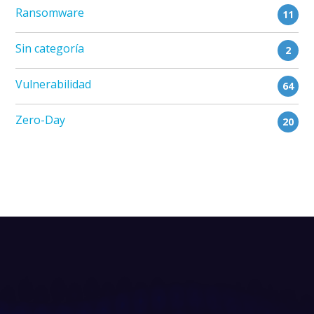
Ransomware
11
Sin categoría
2
Vulnerabilidad
64
Zero-Day
20