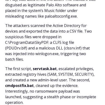
disguised as legitimate Palo Alto software and
placed in the system’s Music folder under
misleading names like
paloaltoconfig.exe
.
The attackers scanned the Active Directory for
devices and exported the data into a CSV file. Two
suspicious files were dropped in
C:\ProgramData\SkyPDF
: a CLFS log file
(
PDUDrv.blf
) and a malicious DLL (
clssrv.inf
) that
was injected into
winlogon.exe
, triggering two
batch files.
The first script,
servtask.bat
, escalated privileges,
extracted registry hives (SAM, SYSTEM, SECURITY),
and created a new admin-level user. The second,
cmdpostfix.bat
, cleaned up the evidence.
Interestingly, no ransomware payload was
launched, suggesting a stealth phase or incomplete
operation.