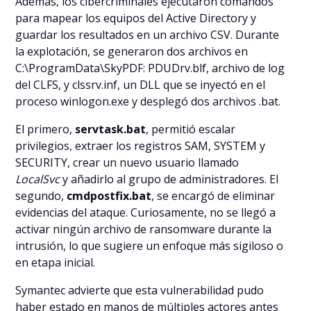
Además, los cibercriminales ejecutaron comandos
para mapear los equipos del Active Directory y
guardar los resultados en un archivo CSV. Durante
la explotación, se generaron dos archivos en
C:\ProgramData\SkyPDF
:
PDUDrv.blf
, archivo de log
del CLFS, y
clssrv.inf
, un DLL que se inyectó en el
proceso
winlogon.exe
y desplegó dos archivos
.bat
.
El primero,
servtask.bat
, permitió escalar
privilegios, extraer los registros SAM, SYSTEM y
SECURITY, crear un nuevo usuario llamado
LocalSvc
y añadirlo al grupo de administradores. El
segundo,
cmdpostfix.bat
, se encargó de eliminar
evidencias del ataque. Curiosamente, no se llegó a
activar ningún archivo de ransomware durante la
intrusión, lo que sugiere un enfoque más sigiloso o
en etapa inicial.
Symantec advierte que esta vulnerabilidad pudo
haber estado en manos de múltiples actores antes