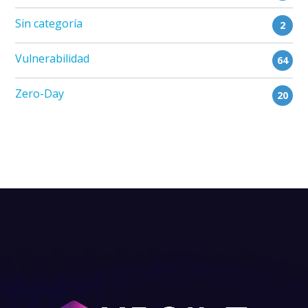
Sin categoría
2
Vulnerabilidad
64
Zero-Day
20