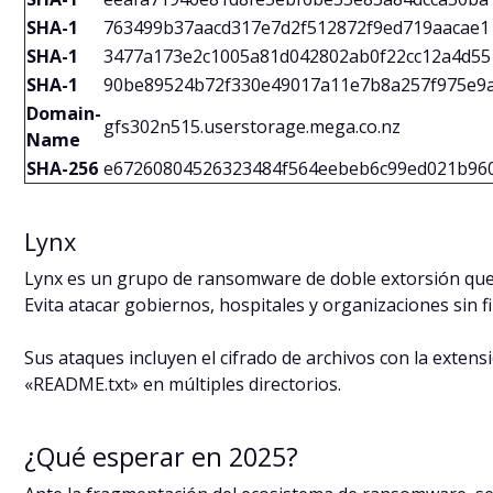
SHA-1
763499b37aacd317e7d2f512872f9ed719aacae1
SHA-1
3477a173e2c1005a81d042802ab0f22cc12a4d55
SHA-1
90be89524b72f330e49017a11e7b8a257f975e9
Domain-
gfs302n515.userstorage.mega.co.nz
Name
SHA-256
e67260804526323484f564eebeb6c99ed021b96
Lynx
Lynx es un grupo de ransomware de doble extorsión que 
Evita atacar gobiernos, hospitales y organizaciones sin fi
Sus ataques incluyen el cifrado de archivos con la exten
«README.txt» en múltiples directorios.
¿Qué esperar en 2025?