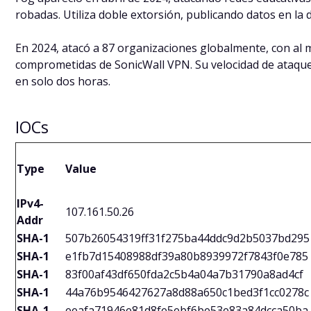
robadas. Utiliza doble extorsión, publicando datos en la 
En 2024, atacó a 87 organizaciones globalmente, con al 
comprometidas de SonicWall VPN. Su velocidad de ataque
en solo dos horas.
IOCs
Type
Value
IPv4-
107.161.50.26
Addr
SHA-1
507b26054319ff31f275ba44ddc9d2b5037bd295
SHA-1
e1fb7d15408988df39a80b8939972f7843f0e785
SHA-1
83f00af43df650fda2c5b4a04a7b31790a8ad4cf
SHA-1
44a76b9546427627a8d88a650c1bed3f1cc0278c
SHA-1
eeafa71946e81d8fe5ebf6be53e83a84dcca50ba