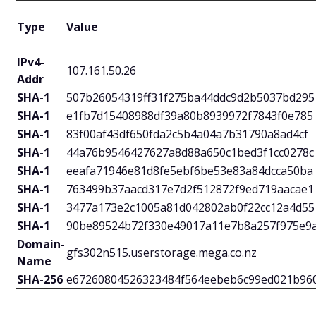
Type
Value
IPv4-
107.161.50.26
Addr
SHA-1
507b26054319ff31f275ba44ddc9d2b5037bd295
SHA-1
e1fb7d15408988df39a80b8939972f7843f0e785
SHA-1
83f00af43df650fda2c5b4a04a7b31790a8ad4cf
SHA-1
44a76b9546427627a8d88a650c1bed3f1cc0278c
SHA-1
eeafa71946e81d8fe5ebf6be53e83a84dcca50ba
SHA-1
763499b37aacd317e7d2f512872f9ed719aacae1
SHA-1
3477a173e2c1005a81d042802ab0f22cc12a4d55
SHA-1
90be89524b72f330e49017a11e7b8a257f975e9
Domain-
gfs302n515.userstorage.mega.co.nz
Name
SHA-256
e67260804526323484f564eebeb6c99ed021b96