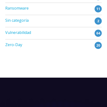
Ransomware
11
Sin categoría
2
Vulnerabilidad
64
Zero-Day
20