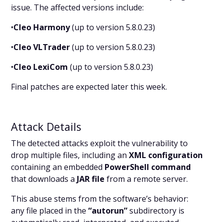
issue. The affected versions include:
•
Cleo Harmony
(up to version 5.8.0.23)
•
Cleo VLTrader
(up to version 5.8.0.23)
•
Cleo LexiCom
(up to version 5.8.0.23)
Final patches are expected later this week.
Attack Details
The detected attacks exploit the vulnerability to
drop multiple files, including an
XML configuration
containing an embedded
PowerShell command
that downloads a
JAR file
from a remote server.
This abuse stems from the software’s behavior:
any file placed in the
“autorun”
subdirectory is