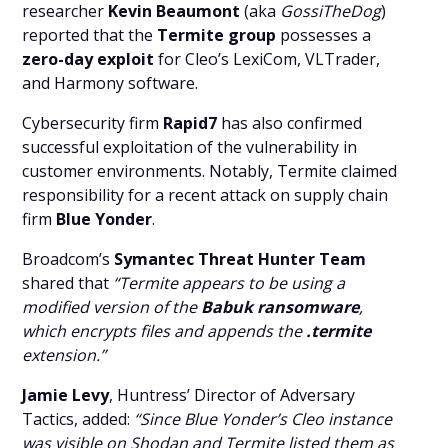
researcher
Kevin Beaumont
(aka
GossiTheDog
)
reported that the
Termite group
possesses a
zero-day exploit
for Cleo’s LexiCom, VLTrader,
and Harmony software.
Cybersecurity firm
Rapid7
has also confirmed
successful exploitation of the vulnerability in
customer environments. Notably, Termite claimed
responsibility for a recent attack on supply chain
firm
Blue Yonder
.
Broadcom’s
Symantec Threat Hunter Team
shared that
“Termite appears to be using a
modified version of the
Babuk ransomware
,
which encrypts files and appends the
.termite
extension.”
Jamie Levy
, Huntress’ Director of Adversary
Tactics, added:
“Since Blue Yonder’s Cleo instance
was visible on Shodan and Termite listed them as