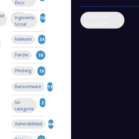
Ético
ad
Zero-
Políticas de
Ingeniería
10
Day
Privacidad
Social
Malware
34
Parche
16
Phishing
10
Ransomware
11
Sin
2
categoría
Vulnerabilidad
64