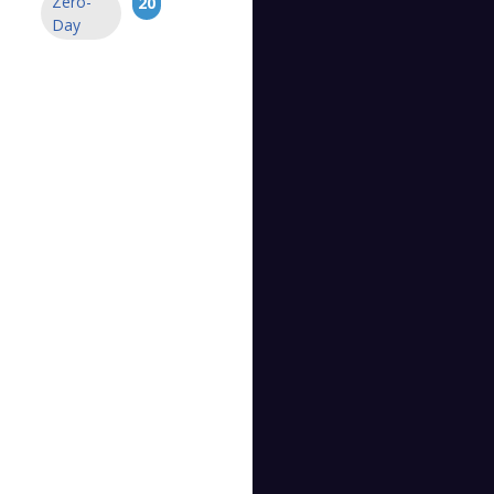
Zero-
20
Day