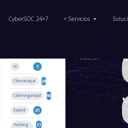
CyberSOC 24×7
+ Servicios
Soluc
Todas las
Categorías
AI
1
4
2
Ciberataque
28
Ciberseguridad
90
9
Exploit
21
5
Hacking
11