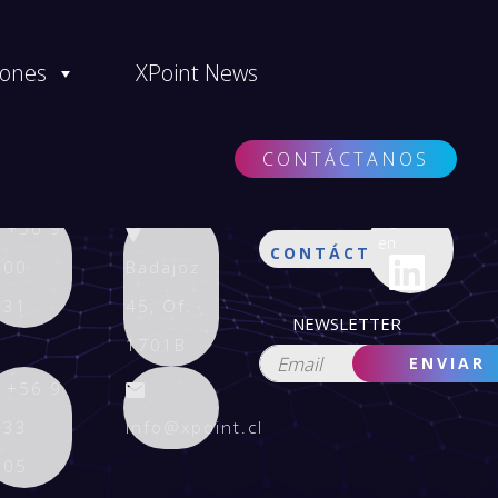
iones
XPoint News
CONTÁCTANOS
Síguenos
+56 9
en
CONTÁCTANOS
400
Badajoz
131
45, Of.
NEWSLETTER
1701B
+56 9
933
info@xpoint.cl
605