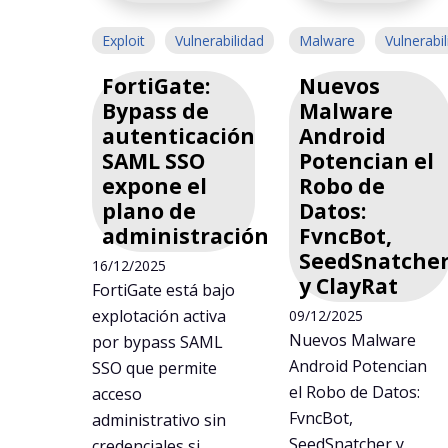
Exploit
Vulnerabilidad
Malware
Vulnerabi
FortiGate:
Nuevos
Bypass de
Malware
autenticación
Android
SAML SSO
Potencian el
expone el
Robo de
plano de
Datos:
administración
FvncBot,
SeedSnatche
16/12/2025
y ClayRat
FortiGate está bajo
explotación activa
09/12/2025
Nuevos Malware
por bypass SAML
Android Potencian
SSO que permite
el Robo de Datos:
acceso
FvncBot,
administrativo sin
SeedSnatcher y
credenciales si