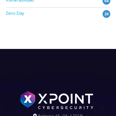
Vulnerabilidad
64
Zero-Day
20
Badajoz 45, Of. 1701B