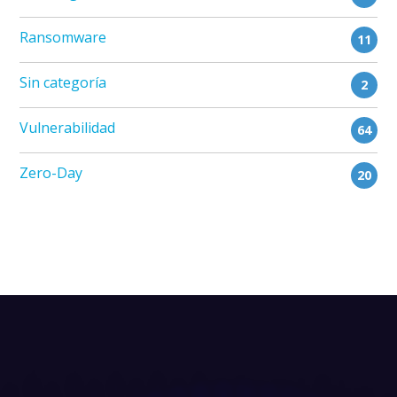
Ransomware
11
Sin categoría
2
Vulnerabilidad
64
Zero-Day
20