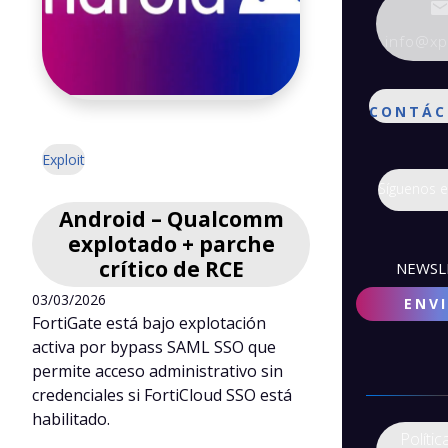
info@xpo
CONTÁC
Exploit
Síguenos 
Android – Qualcomm
explotado + parche
crítico de RCE
NEWSL
03/03/2026
FortiGate está bajo explotación
activa por bypass SAML SSO que
permite acceso administrativo sin
credenciales si FortiCloud SSO está
habilitado.
Polític