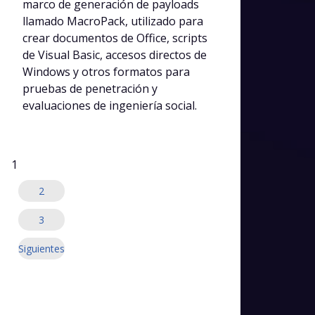
marco de generación de payloads
llamado MacroPack, utilizado para
crear documentos de Office, scripts
de Visual Basic, accesos directos de
Windows y otros formatos para
pruebas de penetración y
evaluaciones de ingeniería social.
Paginación
1
de
2
entradas
3
Siguientes